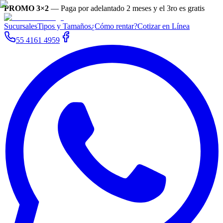
PROMO 3×2
—
Paga por adelantado 2 meses y el 3ro es gratis
Sucursales
Tipos y Tamaños
¿Cómo rentar?
Cotizar en Línea
55 4161 4959