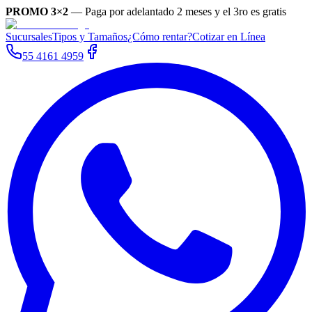
PROMO 3×2
—
Paga por adelantado 2 meses y el 3ro es gratis
Sucursales
Tipos y Tamaños
¿Cómo rentar?
Cotizar en Línea
55 4161 4959