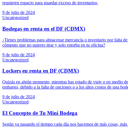
requieren espacio para guardar exceso de inventarios,
9 de julio de 2024
Uncategorized
Bodegas en renta en el DF (CDMX)
¿Tienes problemas para almacenar mercancía o inventario por falta d
cómputo que no quieres tirar y solo estorba en tu oficina?
9 de julio de 2024
Uncategorized
Lockers en renta en DF (CDMX)
Quizás en algún momento, mientras has estado de viaje o en medio de
embargo, debido a la falta de opciones o a los altos costos de una bod
9 de julio de 2024
Uncategorized
El Concepto de Tu Mini Bodega
Según va pasando el tiempo cada día nos hacemos de más cosas, más p