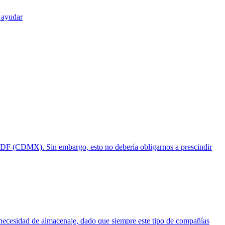
n ayudar
l DF (CDMX). Sin embargo, esto no debería obligarnos a prescindir
a necesidad de almacenaje, dado que siempre este tipo de compañías