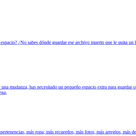
e espacio? ¿No sabes dónde guardar ese archivo muerto que le quita un 
 una mudanza, has necesitado un pequeño espacio extra para guardar ob
ega,
ertenencias, más ropa, más recuerdos, más fotos, más arreglos, más d