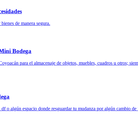
cesidades
 bienes de manera segura.
 Mini Bodega
oyoacán para el almacenaje de objetos, muebles, cuadros u otros; siem
dega
l df o algún espacio donde resguardar tu mudanza por algún cambio de 