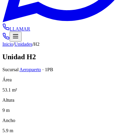
LLAMAR
Inicio
/
Unidades
/
H2
Unidad
H2
Sucursal
Aeropuerto
·
1PB
Área
53.1 m²
Altura
9 m
Ancho
5.9 m