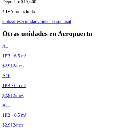
Depósito:
$15,660
* IVA no incluido
Cotizar esta unidad
Contactar sucursal
Otras unidades en
Aeropuerto
A1
1PB
· 6.5 m²
$2,912
/mes
A10
1PB
· 6.5 m²
$2,912
/mes
A11
1PB
· 6.5 m²
$2,912
/mes