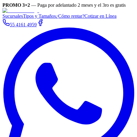
PROMO 3×2
—
Paga por adelantado 2 meses y el 3ro es gratis
Sucursales
Tipos y Tamaños
¿Cómo rentar?
Cotizar en Línea
55 4161 4959