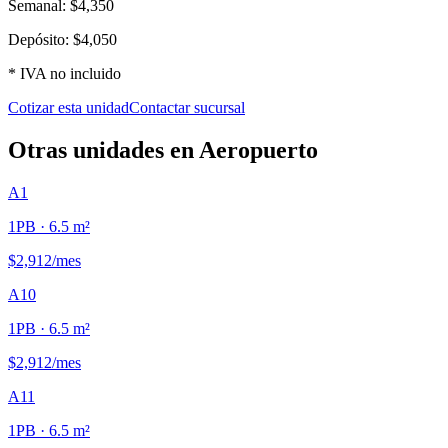
Semanal:
$4,350
Depósito:
$4,050
* IVA no incluido
Cotizar esta unidad
Contactar sucursal
Otras unidades en
Aeropuerto
A1
1PB
· 6.5 m²
$2,912
/mes
A10
1PB
· 6.5 m²
$2,912
/mes
A11
1PB
· 6.5 m²