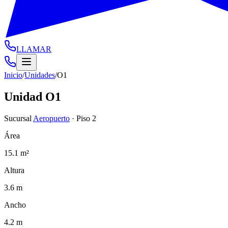
LLAMAR
Inicio
/
Unidades
/
O1
Unidad
O1
Sucursal
Aeropuerto
·
Piso 2
Área
15.1 m²
Altura
3.6 m
Ancho
4.2 m