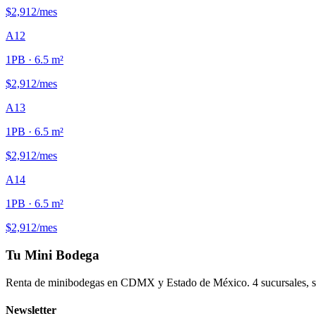
$2,912
/mes
A12
1PB
· 6.5 m²
$2,912
/mes
A13
1PB
· 6.5 m²
$2,912
/mes
A14
1PB
· 6.5 m²
$2,912
/mes
Tu Mini Bodega
Renta de minibodegas en CDMX y Estado de México. 4 sucursales, seg
Newsletter