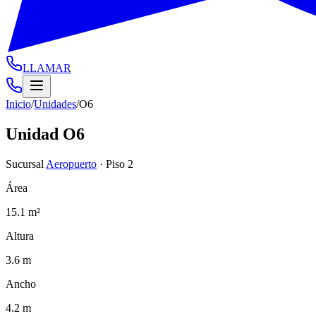
LLAMAR
Inicio
/
Unidades
/
O6
Unidad
O6
Sucursal
Aeropuerto
·
Piso 2
Área
15.1 m²
Altura
3.6 m
Ancho
4.2 m