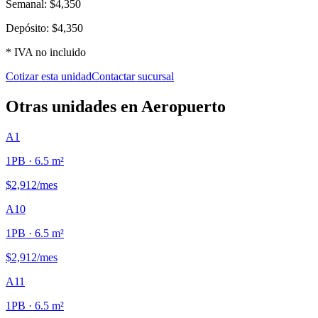
Semanal:
$4,350
Depósito:
$4,350
* IVA no incluido
Cotizar esta unidad
Contactar sucursal
Otras unidades en
Aeropuerto
A1
1PB
· 6.5 m²
$2,912
/mes
A10
1PB
· 6.5 m²
$2,912
/mes
A11
1PB
· 6.5 m²