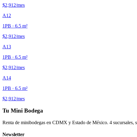
$2,912
/mes
A12
1PB
· 6.5 m²
$2,912
/mes
A13
1PB
· 6.5 m²
$2,912
/mes
A14
1PB
· 6.5 m²
$2,912
/mes
Tu Mini Bodega
Renta de minibodegas en CDMX y Estado de México. 4 sucursales, seg
Newsletter